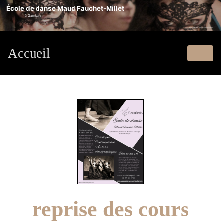
École de danse Maud Fauchet-Millet
à Gambais
Crédit photo : Franck Benausse
Accueil
reprise des cours