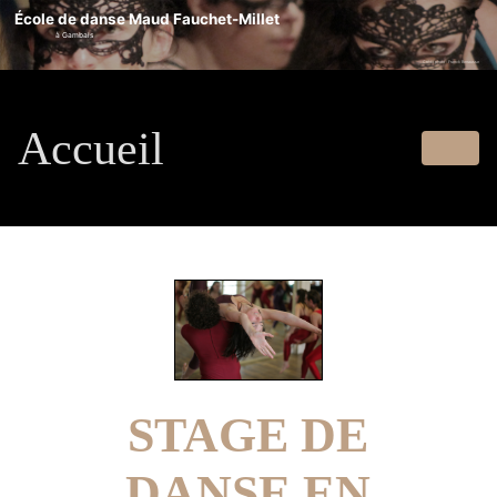
École de danse Maud Fauchet-Millet
à Gambais
Crédit photo : Franck Benausse
Accueil
STAGE DE
DANSE EN