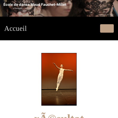
École de danse Maud Fauchet-Millet
à Gambais
Crédit photo : Franck Benausse
Accueil