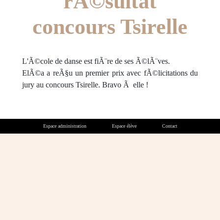
rÃ©sultat
concours Tsirelle
L'Ã©cole de danse est fiÃ¨re de ses Ã©lÃ¨ves.
ElÃ©a a reÃ§u un premier prix avec fÃ©licitations du
jury au concours Tsirelle. Bravo Ã elle !
Espace administration
Espace élève
Contact